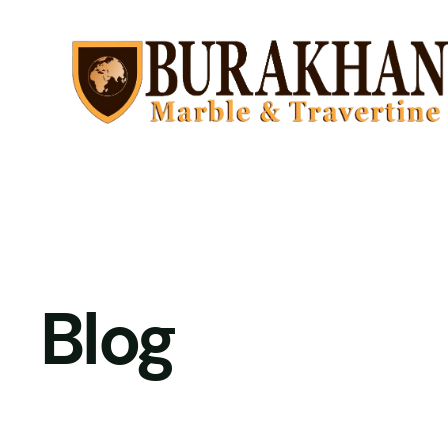
İçeriğe
geç
Blog