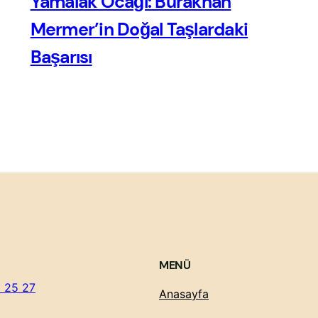
Yamalak Ocağı: Burakhan
Mermer’in Doğal Taşlardaki
Başarısı
MENÜ
 25 27
Anasayfa